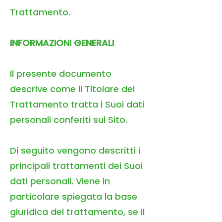
Trattamento.
INFORMAZIONI GENERALI
Il presente documento
descrive come il Titolare del
Trattamento tratta i Suoi dati
personali conferiti sul Sito.
Di seguito vengono descritti i
principali trattamenti dei Suoi
dati personali. Viene in
particolare spiegata la base
giuridica del trattamento, se il