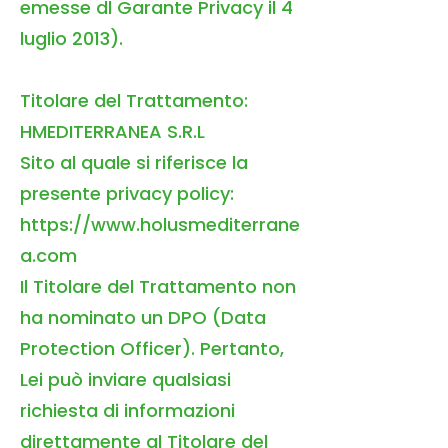
emesse dl Garante Privacy il 4
luglio 2013).
Titolare del Trattamento:
HMEDITERRANEA S.R.L
Sito al quale si riferisce la
presente privacy policy:
https://www.holusmediterrane
a.com
Il Titolare del Trattamento non
ha nominato un DPO (Data
Protection Officer). Pertanto,
Lei può inviare qualsiasi
richiesta di informazioni
direttamente al Titolare del