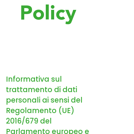
Policy
Informativa sul
trattamento di dati
personali ai sensi del
Regolamento (UE)
2016/679 del
Parlamento europeo e