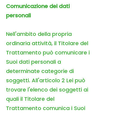
Comunicazione dei dati
personali
Nell'ambito della propria
ordinaria attività, il Titolare del
Trattamento può comunicare i
Suoi dati personali a
determinate categorie di
soggetti. All'articolo 2 Lei può
trovare l'elenco dei soggetti ai
quali il Titolare del
Trattamento comunica i Suoi
dati personali. Per agevolare la
tutela dei Suoi diritti, l'articolo