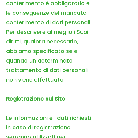
conferimento è obbligatorio e
le conseguenze del mancato
conferimento di dati personali.
Per descrivere al meglio i Suoi
diritti, qualora necessario,
abbiamo specificato se e
quando un determinato
trattamento di dati personali
non viene effettuato.
Registrazione sul Sito
Le informazioni e i dati richiesti
in caso di registrazione
verranno utilizzati per