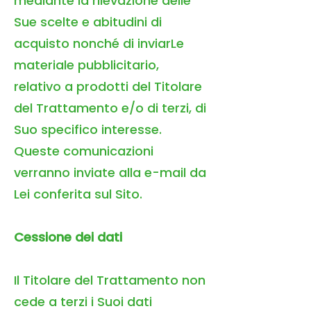
mediante la rilevazione delle
Sue scelte e abitudini di
acquisto nonché di inviarLe
materiale pubblicitario,
relativo a prodotti del Titolare
del Trattamento e/o di terzi, di
Suo specifico interesse.
Queste comunicazioni
verranno inviate alla e-mail da
Lei conferita sul Sito.
Cessione dei dati
Il Titolare del Trattamento non
cede a terzi i Suoi dati