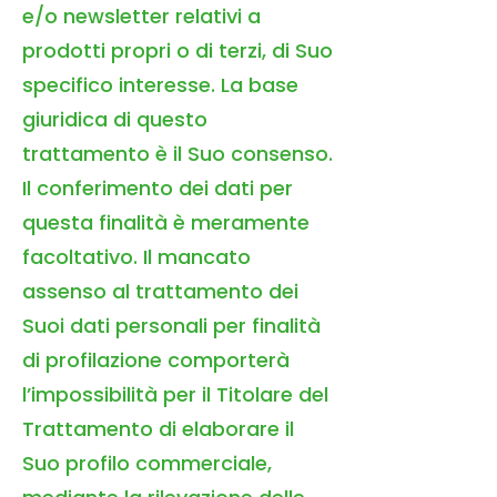
e/o newsletter relativi a
prodotti propri o di terzi, di Suo
specifico interesse. La base
giuridica di questo
trattamento è il Suo consenso.
Il conferimento dei dati per
questa finalità è meramente
facoltativo. Il mancato
assenso al trattamento dei
Suoi dati personali per finalità
di profilazione comporterà
l’impossibilità per il Titolare del
Trattamento di elaborare il
Suo profilo commerciale,