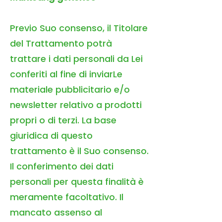
Previo Suo consenso, il Titolare
del Trattamento potrà
trattare i dati personali da Lei
conferiti al fine di inviarLe
materiale pubblicitario e/o
newsletter relativo a prodotti
propri o di terzi. La base
giuridica di questo
trattamento è il Suo consenso.
Il conferimento dei dati
personali per questa finalità è
meramente facoltativo. Il
mancato assenso al