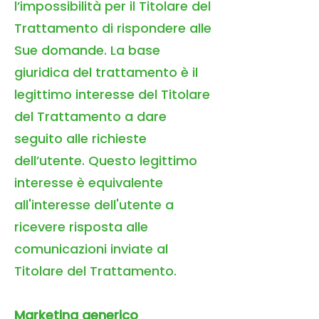
l’impossibilità per il Titolare del
Trattamento di rispondere alle
Sue domande. La base
giuridica del trattamento è il
legittimo interesse del Titolare
del Trattamento a dare
seguito alle richieste
dell’utente. Questo legittimo
interesse è equivalente
all'interesse dell'utente a
ricevere risposta alle
comunicazioni inviate al
Titolare del Trattamento.
Marketing generico