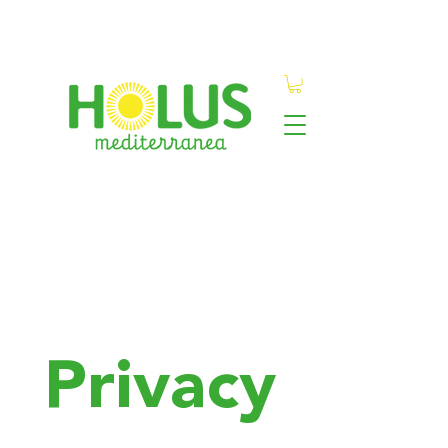
Privacy