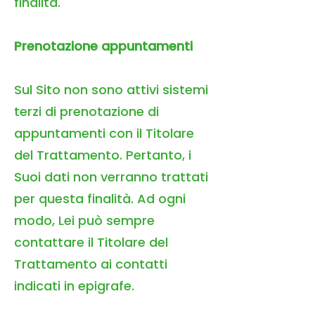
finalità.
Prenotazione appuntamenti
Sul Sito non sono attivi sistemi
terzi di prenotazione di
appuntamenti con il Titolare
del Trattamento. Pertanto, i
Suoi dati non verranno trattati
per questa finalità. Ad ogni
modo, Lei può sempre
contattare il Titolare del
Trattamento ai contatti
indicati in epigrafe.