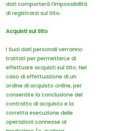
dati comporterà l’impossibilità
di registrarsi sul Sito.
Acquisti sul Sito
I Suoi dati personali verranno
trattati per permetterLe di
effettuare acquisti sul Sito. Nel
caso di effettuazione di un
ordine di acquisto online, per
consentire la conclusione del
contratto di acquisto e la
corretta esecuzione delle
operazioni connesse al
medesimo (e, qualora